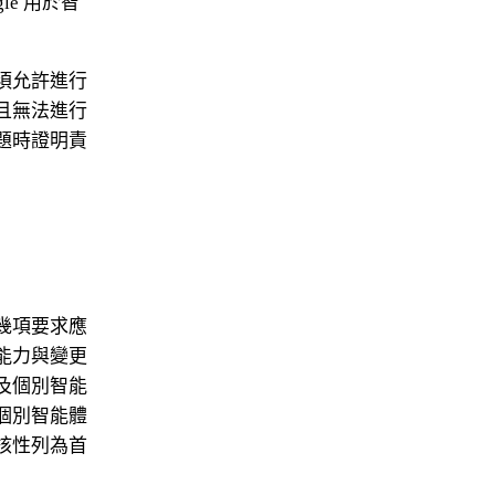
e 用於智
須允許進行
且無法進行
題時證明責
幾項要求應
能力與變更
及個別智能
個別智能體
核性列為首