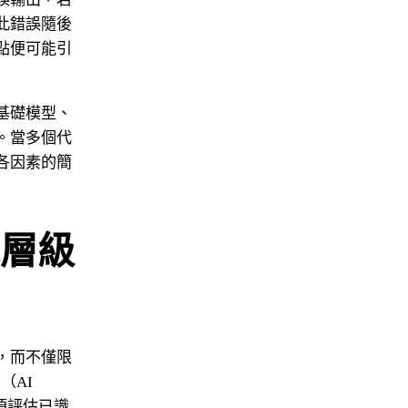
此錯誤隨後
點便可能引
Nicole
基礎模型、
AI Chief Engagement Officer
。當多個代
Get a callback
各因素的簡
層級
，而不僅限
AI 
必須評估已識