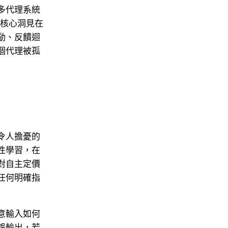
多代理系統
其核心洞見在
動、反饋迴
個代理被孤
令人擔憂的
性學習，在
對自主定價
任何明確指
意輸入如何
誤輸出，若