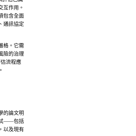
交互作用。
須包含全面
、通訊協定
嚴格。它需
風險的治理
險評估流程應
。
學的論文明
試——包括
，以及現有