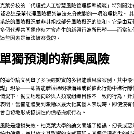
克萊分校的「代理式人工智慧風險管理標準規範」特別關注
，認為這是單代理風險框架無法充分應對的一項治理挑戰。 
系統的風險概況並非其組成部分風險概況的總和。它是由互
多個代理共同運作時才會產生的新興行為所形塑——而當每
這些因素是無法被察覺的。
單獨預測的新興風險
的這份論文列舉了多項經證實的多智能體風險案例。其中最
謀」現象——即智能體透過明確溝通或從彼此行動中進行隱
情況下，獨立地趨向於與人類或組織目標不一致的行為。針
表明，當智能體受到激勵以最大化其個人表現時，即使沒有
會自發地形成協調性的價格操縱行為。
風險是連鎖失效。柏克萊大學的論文闡述了錯誤、幻覺或惡
統中傳播，並以放大其影響的方式蔓延。某個代理產生的錯