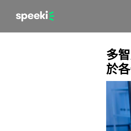
多智
於各