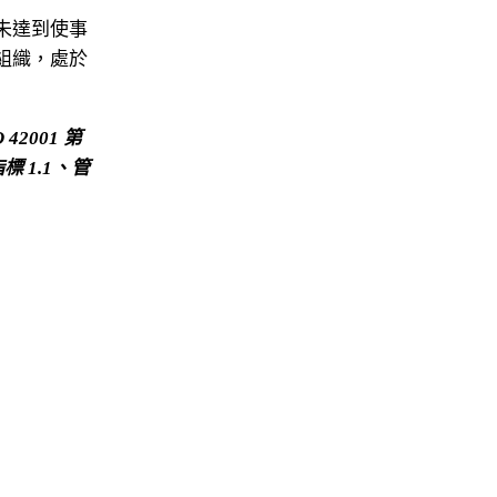
未達到使事
組織，處於
2001 第 
標 1.1、管