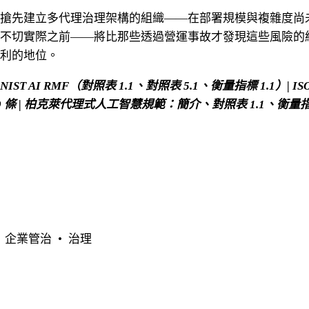
搶先建立多代理治理架構的組織——在部署規模與複雜度尚
不切實際之前——將比那些透過營運事故才發現這些風險的
利的地位。
ST AI RMF（對照表 1.1、對照表 5.1、衡量指標 1.1）| ISO 4
4、9 條 | 柏克萊代理式人工智慧規範：簡介、對照表 1.1、衡量指
企業管治
治理