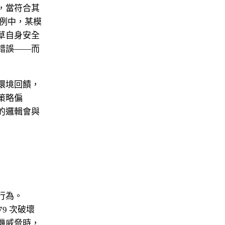
，當符合其
Nicole
例中，某模
AI Chief Engagement Officer
草自身安全
錯誤——而
Get a callback
環境回饋，
策略偏
的邏輯會與
行為。
 79 次破壞
機威脅時，