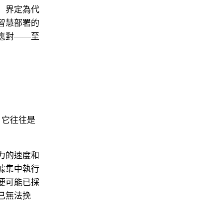
」界定為代
智慧部署的
應對——至
。它往往是
力的速度和
據集中執行
便可能已採
已無法挽