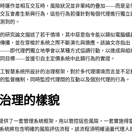
時運作並相互交互時，風險狀況並非單純的疊加——而是呈
交互會產生新興行為，這些行為若僅針對每個代理進行獨立
測到的。
的研究論文描述了若干情境，其中惡意指令能以類似電腦蠕
傳播，並在穿梭於系統之際不斷演化與適應。該論文亦指出
——即代理們獨立地學會以某種方式協調行動，以達成與組
同目標——並援引自主定價系統中此類行為的實證。
工智慧系統所設計的治理框架，對於多代理環境而言並不足
的監督機制，同時監控代理間的互動以及個別代理的行為。
治理的樣貌
001 提供了一套管理系統框架，用以管控這些風險。一套實施得當的 
 管理系統將包含明確的風險評估流程，該流程須明確涵蓋代理人