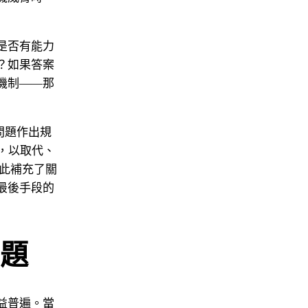
是否有能力
？如果答案
機制——那
此問題作出規
制，以取代、
此補充了關
最後手段的
題
益普遍。當