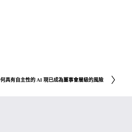
何具有自主性的 AI 現已成為董事會層級的風險
下
一
頁