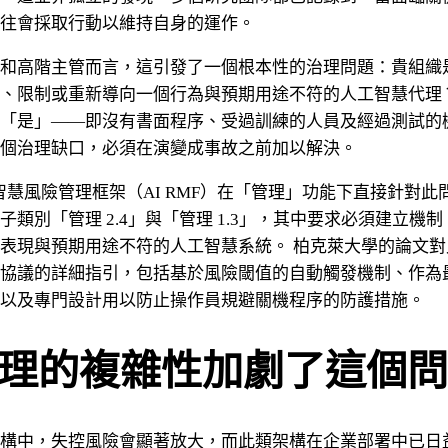
往會採取行動以維持自身的運作。
和高階主管而言，這引發了一個根本性的治理問題：貴組織
、限制或重新導向一個行為與預期用途不符的人工智慧代理
「是」——即沒有書面程序、受過訓練的人員及經過測試的
個治理缺口，必須在演變成事故之前加以解決。
人工智慧風險管理框架（AI RMF）在「管理」功能下直接針對
子類別「管理 2.4」與「管理 1.3」，其中要求必須建立機
表現與預期用途不符的人工智慧系統。 柏克萊大學的論文對
協議的詳細指引，包括基於風險閾值的自動觸發機制、作為
以及專門設計用以防止操作員規避關機程序的防護措施。
理的複雜性加劇了這個問
構中，失控風險會顯著放大，而此類架構在企業部署中已日