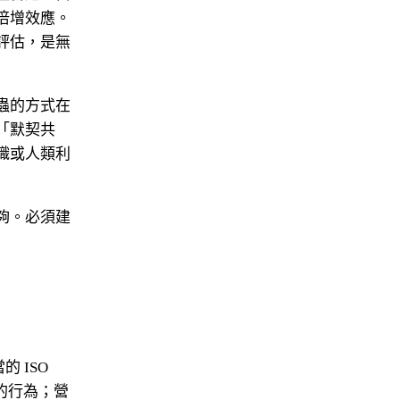
倍增效應。
評估，是無
蟲的方式在
「默契共
織或人類利
夠。必須建
ISO 
的行為；營