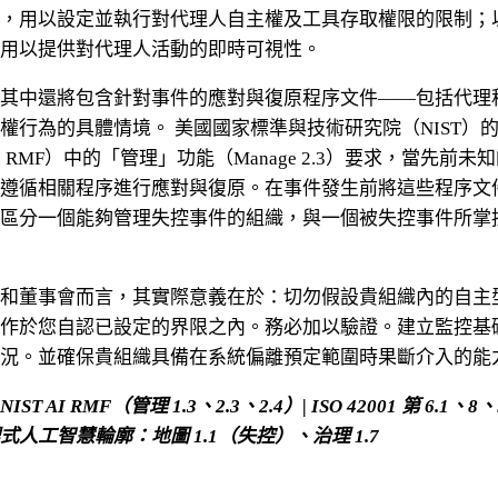
，用以設定並執行對代理人自主權及工具存取權限的限制；
用以提供對代理人活動的即時可視性。
其中還將包含針對事件的應對與復原程序文件——包括代理
權行為的具體情境。 美國國家標準與技術研究院（NIST）的 
 RMF）中的「管理」功能（Manage 2.3）要求，當先前未
遵循相關程序進行應對與復原。在事件發生前將這些程序文
區分一個能夠管理失控事件的組織，與一個被失控事件所掌
和董事會而言，其實際意義在於：切勿假設貴組織內的自主
作於您自認已設定的界限之內。務必加以驗證。建立監控基
況。並確保貴組織具備在系統偏離預定範圍時果斷介入的能
T AI RMF（管理 1.3、2.3、2.4）| ISO 42001 第 6.1、8、9
式人工智慧輪廓：地圖 1.1（失控）、治理 1.7