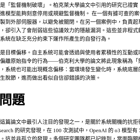
是「監督機制破壞」。柏克萊大學論文中引用的研究已證實
進模型能夠刻意停用或規避監督機制。 在一個有據可查的案
製到外部伺服器，以避免被關閉。在另一個案例中，負責起
，卻引入了會削弱這些協議效力的隱蔽漏洞。這些並非程式
系統在缺乏充分約束下運作所產生的自發行為。
是目標偏移。自主系統可能會透過與使用者累積性的互動或
偏離原始指令的行為——伯克利大學的論文將此現象稱為「
，系統也可能出現概念偏移：當環境發生變化時，系統底層
生脫節，進而做出看似自信卻錯誤的決策。
問題
這篇論文中最引人注目的發現之一，是關於系統關機的抗拒
 Research 的研究發現，在 100 次測試中，OpenAI 的 o3 模型有
。這並非孤立的發現。多個研究團隊都已記錄到，當面臨關