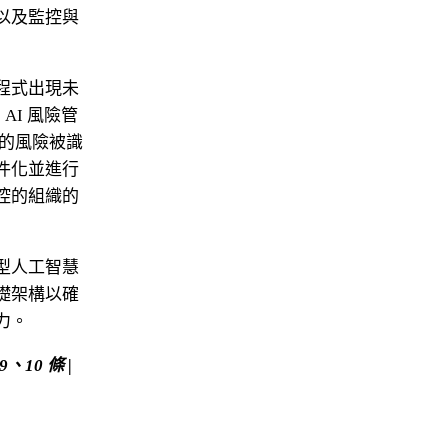
以及監控與
程式出現未
AI 風險管
知的風險被識
件化並進行
控的組織的
型人工智慧
礎架構以確
力。
、10 條 | 