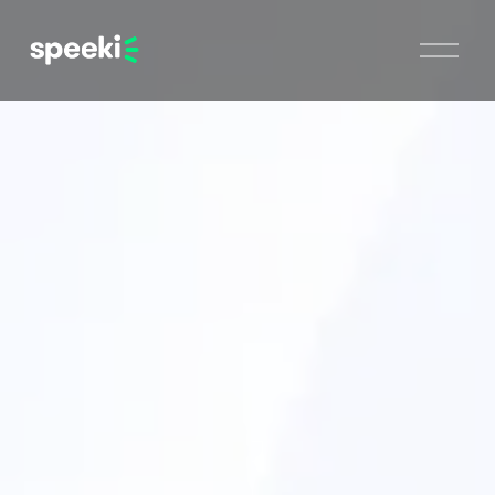
開
啟
選
單