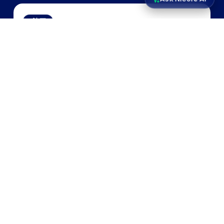
法國
Speeki Europe SAS
法國巴黎第2區，75002，證券交易所廣場4-6號
註冊編號
：434 553 491 巴黎商業登記處（2001年2月8日）
電子郵件
david.osborne@speeki.com
查看路線