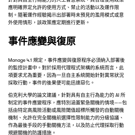
針對具自主行為能力的人工智慧系統，其合理使用政策
應明確界定允許的使用方式、禁止的活動以及運作限
制。隨著運作經驗揭示出部署時未預見的濫用模式或意
外使用情形，該政策應定期進行更新。
事件應變與復原
Nicole
AI Chief Engagement Officer
Manage 4.1 規定，事件應變與復原程序必須納入部署後
Get a callback
的監控計畫中。對於採用代理程式架構的系統而言，此
項要求尤為重要，因為一旦自主系統開始針對異常狀況
採取行動，事件的後果便可能迅速惡化。
伯克利大學的論文建議，針對具有自主行為能力的 AI 所
制定的事件應變程序，應特別涵蓋緊急關機的情境——包
括由特定高風險活動或風險閾值超標所觸發的自動關機
機制、允許在完全關機前選擇性限制能力的分級協議、
作為最後手段的手動關機方法，以及防止代理採取行動
規避關機的防護措施。