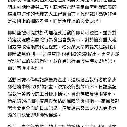
該系統的組織或個人連結起來的身分綁定。對於在輸出
結果可能影響第三方，或因監管問責制而需明確歸屬的
環境中運作的代理式人工智慧而言，代理識別碼絕非僅
是技術上的細微考量，而是治理上的必要要求。
即時監控可提供對代理程式活動的即時可視性，並針對
特定狀況或高風險行為發出自動警示。對於擁有重大權
限或存取權限的代理程式，柏克萊大學的論文建議採用
即時故障偵測——這種監控不僅限於記錄輸出，更會追蹤
代理程式的決策過程，並在異常行為發生時立即標記，
而非事後才處理。
活動日誌不僅應記錄最終產出，還應涵蓋執行者於多步
驟任務中所採取的計畫、決策及行動的時序。日誌應記
錄執行各階段的工具使用情況、資源存取及權限變更。
所記錄的詳細程度應與預估的風險等級相稱——高風險部
署需要更全面的日誌記錄，這反過來又需要投入更多資
源於日誌管理與隱私保護。