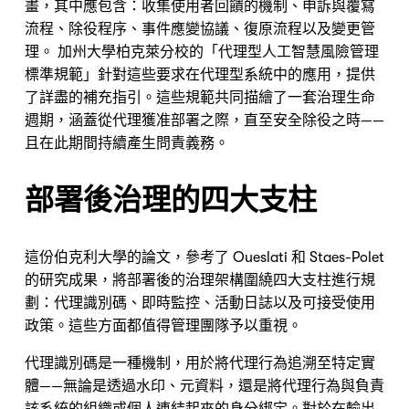
畫，其中應包含：收集使用者回饋的機制、申訴與覆寫
流程、除役程序、事件應變協議、復原流程以及變更管
理。 加州大學柏克萊分校的「代理型人工智慧風險管理
標準規範」針對這些要求在代理型系統中的應用，提供
了詳盡的補充指引。這些規範共同描繪了一套治理生命
週期，涵蓋從代理獲准部署之際，直至安全除役之時——
且在此期間持續產生問責義務。
部署後治理的四大支柱
這份伯克利大學的論文，參考了 Oueslati 和 Staes-Polet 
的研究成果，將部署後的治理架構圍繞四大支柱進行規
劃：代理識別碼、即時監控、活動日誌以及可接受使用
政策。這些方面都值得管理團隊予以重視。
代理識別碼是一種機制，用於將代理行為追溯至特定實
體——無論是透過水印、元資料，還是將代理行為與負責