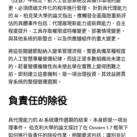
（改善）中規定，對人工智慧系統及其運作環境的變
更，必須透過文件化的程序進行管理。 針對具代理能力
的 AI，柏克萊大學的論文指出，應觸發全面風險重新評
估的具體事件包括：代理展現新能力或新興能力、自主
程度提升、工具存取權限或特權變更、部署情境變更、
與其他系統的新整合，以及供應鏈組件的重大變更。
將這些關鍵節點納入變革管理流程，需要具備某種程度
的人工智慧專屬營運紀律，而這正是多數組織尚未建立
的。趁著營運複雜性尚未使此舉在實務上變得困難之
前，即刻建立這套機制，是一項治理投資，其效益將貫
穿系統的整個營運週期。
負責任的除役
具代理能力的 AI 系統運作週期的結束，本身即是一項治
理事件。 伯克利大學的論文探討了在 Govern 1.7 框架下
如何進行負責任的除役作業，相關要求包括：識別並記