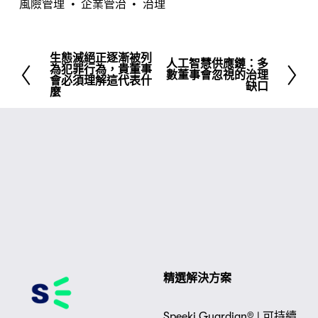
風險管理
企業管治
治理
生態滅絕正逐漸被列
先
人工智慧供應鏈：多
下
為犯罪行為，貴董事
數董事會忽視的治理
前
會必須理解這代表什
一
缺口
麼
頁
精選解決方案
Speeki Guardian® | 可持續