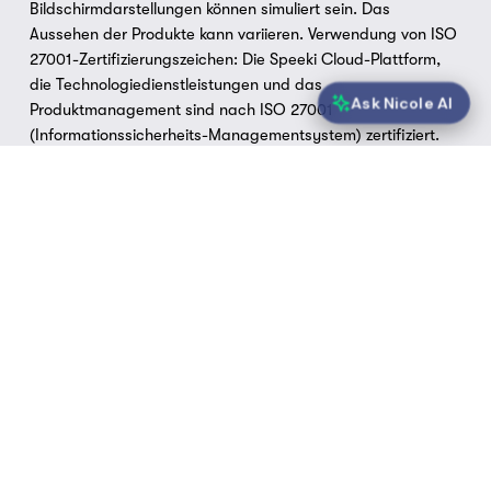
Bildschirmdarstellungen können simuliert sein. Das 
Aussehen der Produkte kann variieren. Verwendung von ISO 
27001-Zertifizierungszeichen: Die Speeki Cloud-Plattform, 
die Technologiedienstleistungen und das 
Ask Nicole AI
Produktmanagement sind nach ISO 27001 
(Informationssicherheits-Managementsystem) zertifiziert. 
Speeki Europe SAS bietet innerhalb der Gruppe 
ausschließlich ISO-Zertifizierungslösungen an, da es die 
einzige ISO-akkreditierte Zertifizierungsstelle ist. Kein 
Unternehmen der Gruppe bietet Beratung zu 
Managementsystemen oder sonstige Beratung an.
Datenschutzerklärung
 | 
Rechtliches
 | 
Vertrauenszentrum
 | 
Unternehmensführung
 | 
Nachhaltigkeit
 | 
Häufig gestellte Fragen