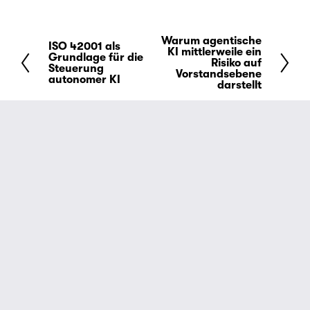
Warum agentische
W
ISO 42001 als
Z
KI mittlerweile ein
Grundlage für die
e
Risiko auf
u
Steuerung
Vorstandsebene
i
autonomer KI
r
darstellt
t
ü
e
c
r
k