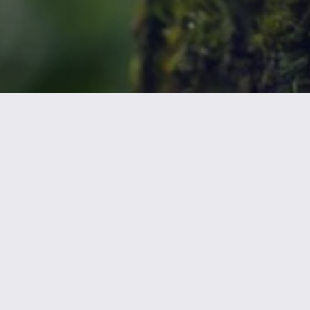
Nicole
AI Chief Engagement Officer
Get a callback