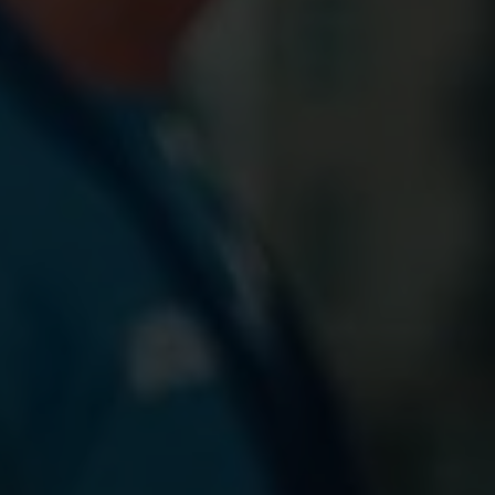
Nicole
AI Chief Engagement Officer
Get a callback