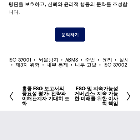
평판을 보호하고, 신뢰와 윤리적 행동의 문화를 조성합
니다.
문의하기
ISO 37001
뇌물방지
ABMS
준법
윤리
실사
제3자 위험
내부 통제
내부 고발
ISO 37002
홍콩 ESG 보고서의
ESG 및 지속가능성
이
다
중요성 평가: 전략과
거버넌스: 지속 가능
전
음
이해관계자 기대치 조
한 미래를 위한 이사
화
회 책임