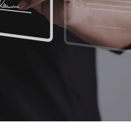
Nicole
AI Chief Engagement Officer
Get a callback