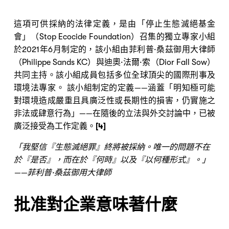
這項可供採納的法律定義，是由「停止生態滅絕基金
會」（Stop Ecocide Foundation）召集的獨立專家小組
於2021年6月制定的，該小組由菲利普·桑茲御用大律師
（Philippe Sands KC）與迪奧·法爾·索（Dior Fall Sow）
共同主持。該小組成員包括多位全球頂尖的國際刑事及
環境法專家。 該小組制定的定義——涵蓋「明知極可能
對環境造成嚴重且具廣泛性或長期性的損害，仍實施之
非法或肆意行為」——在隨後的立法與外交討論中，已被
廣泛接受為工作定義。
[4]
「我堅信『生態滅絕罪』終將被採納。唯一的問題不在
於『是否』，而在於『何時』以及『以何種形式』。」
——菲利普·桑茲御用大律師
批准對企業意味著什麼