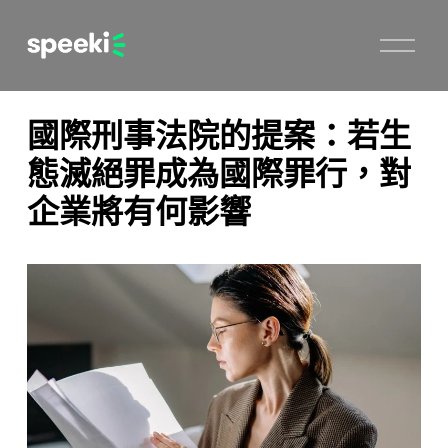
開
啟
選
單
國際刑事法院的提案：若生
態滅絕罪成為國際罪行，對
企業將有何影響