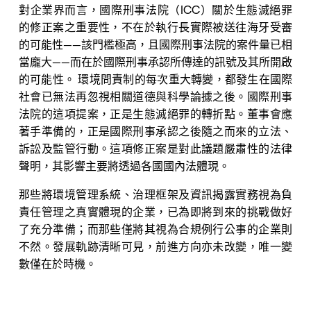
對企業界而言，國際刑事法院（ICC）關於生態滅絕罪
的修正案之重要性，不在於執行長實際被送往海牙受審
的可能性——該門檻極高，且國際刑事法院的案件量已相
當龐大——而在於國際刑事承認所傳達的訊號及其所開啟
的可能性。 環境問責制的每次重大轉變，都發生在國際
社會已無法再忽視相關道德與科學論據之後。國際刑事
法院的這項提案，正是生態滅絕罪的轉折點。董事會應
著手準備的，正是國際刑事承認之後隨之而來的立法、
訴訟及監管行動。這項修正案是對此議題嚴肅性的法律
聲明，其影響主要將透過各國國內法體現。
那些將環境管理系統、治理框架及資訊揭露實務視為負
責任管理之真實體現的企業，已為即將到來的挑戰做好
了充分準備；而那些僅將其視為合規例行公事的企業則
不然。發展軌跡清晰可見，前進方向亦未改變，唯一變
數僅在於時機。