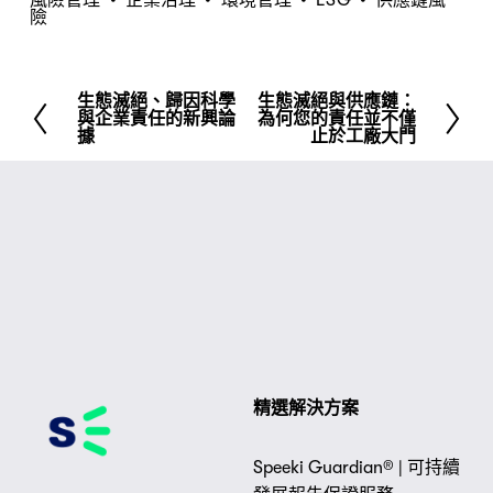
險
生態滅絕、歸因科學
生態滅絕與供應鏈：
先
下
與企業責任的新興論
為何您的責任並不僅
前
一
據
止於工廠大門
頁
精選解決方案
Speeki Guardian® | 可持續