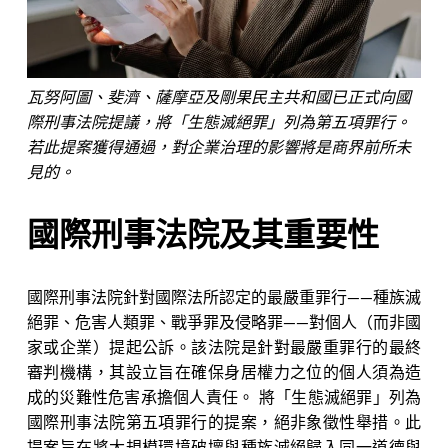
瓦努阿圖、斐濟、薩摩亞及剛果民主共和國已正式向國
際刑事法院提議，將「生態滅絕罪」列為第五項罪行。
若此提案獲得通過，對企業治理的影響將是商界前所未
見的。
國際刑事法院及其重要性
國際刑事法院針對國際法所認定的最嚴重罪行——種族滅
絕罪、危害人類罪、戰爭罪及侵略罪——對個人（而非國
家或企業）提起公訴。該法院是針對最嚴重罪行的最終
審判機構，其設立旨在確保身居權力之位的個人須為造
成的災難性危害承擔個人責任。 將「生態滅絕罪」列為
國際刑事法院第五項罪行的提案，絕非象徵性舉措。此