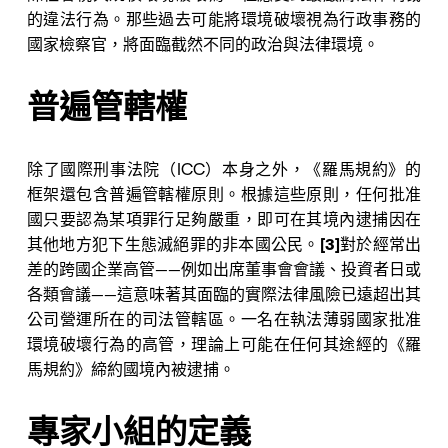
Nicole
的違法行為。那些過去可能將環境破壞視為行政事務的
AI Chief Engagement Officer
國家檢察官，將面臨截然不同的政治與法律環境。
Get a callback
普遍管轄權
除了國際刑事法院（ICC）本身之外，《羅馬規約》的
框架還包含普遍管轄權原則。根據這些原則，任何批准
國只要認為某項罪行足夠嚴重，即可在其境內逮捕因在
其他地方犯下生態滅絕罪的非本國公民。
[3]
對於經常出
差的跨國企業高管——例如出席董事會會議、投資者日或
各類會議——這意味著其面臨的實際法律風險已遠超出其
公司營運所在的司法管轄區。一名在執法薄弱國家批准
環境破壞行為的高管，理論上可能在任何其途經的《羅
馬規約》締約國境內被逮捕。
專家小組的定義