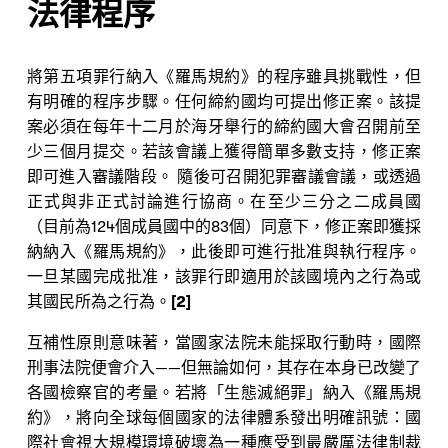
法律程序
將第五項罪行納入《羅馬規約》的程序雖具挑戰性，但
有明確的程序步驟。任何締約國均可提出修正案。該提
案必須在每年十二月於海牙舉行的締約國大會召開前至
少三個月提交。若該會議上獲得簡單多數支持，修正案
即可進入審議階段。 隨後可召開犯罪審議會議，或透過
正式與非正式討論進行協商。在至少三分之二成員國
（目前為124個成員國中的83個）同意下，修正案即獲採
納納入《羅馬規約》，此後即可進行批准與執行程序。
一旦某國完成批准，該罪行即適用於該國境內之行為或
其國民所為之行為。
[2]
互補性原則意味著，當國家法院未能採取行動時，國際
刑事法院便會介入——但無論如何，其存在本身已改變了
各國檢察官的考量。若將「生態滅絕罪」納入《羅馬規
約》，將向全球每個國家的法律體系發出明確訊號：國
際社會視大規模環境破壞為一種應受到最嚴厲法律制裁