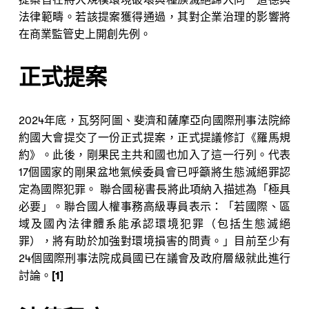
提案旨在將大規模環境破壞與種族滅絕歸入同一道德與
法律範疇。若該提案獲得通過，其對企業治理的影響將
在商業監管史上開創先例。
正式提案
2024年底，瓦努阿圖、斐濟和薩摩亞向國際刑事法院締
約國大會提交了一份正式提案，正式提議修訂《羅馬規
約》。此後，剛果民主共和國也加入了這一行列。代表
17個國家的剛果盆地氣候委員會已呼籲將生態滅絕罪認
定為國際犯罪。 聯合國秘書長將此項納入描述為「極具
必要」。聯合國人權事務高級專員表示：「若國際、區
域及國內法律體系能承認環境犯罪（包括生態滅絕
罪），將有助於加強對環境損害的問責。」目前至少有
24個國際刑事法院成員國已在議會及政府層級就此進行
討論。
[1]