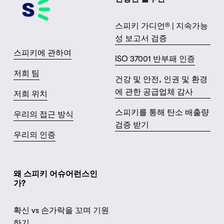
스피키 가디언® | 지속가능
성 보고서 검증
스피키에 관하여
ISO 37001 반부패 인증
저희 팀
건강 및 안전, 인권 및 환경
에 관한 공급업체 감사
저희 위치
스피키를 통해 탄소 배출량
우리의 접근 방식
검증 받기
우리의 인증
왜 스피키 어슈어런스인
가?
확신 vs 손가락을 꼬며 기원
하기