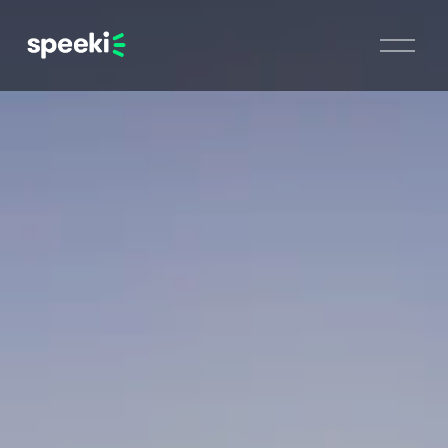
開
啟
選
單