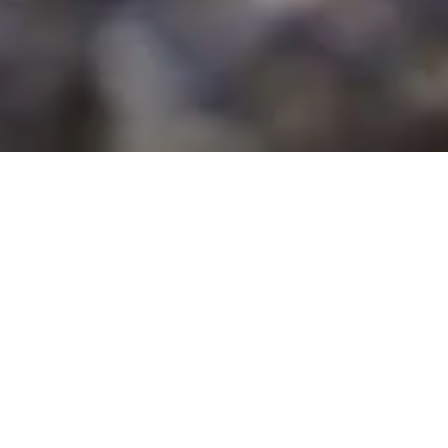
Nicole
AI Chief Engagement Officer
Get a callback