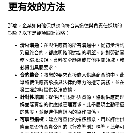
更有效的方法
那麼，企業如何確保供應商符合其道德與負責任採購的
期望？以下是幾項關鍵策略：
清晰溝通：
在與供應商的所有溝通中，從初步洽詢
Nicole
到最終合約，都應明確闡述您的期望。針對勞動實
AI Chief Engagement Officer
務、環境法規、資料安全顧慮或其他相關領域，務
必提出具體要求。
Get a callback
合約整合：
將您的要求直接嵌入供應商合約中。此
舉將使供應商承擔具法律約束力的遵守義務，並在
發生違約時提供執法依據。
針對性培訓：
提供培訓材料與資源，協助供應商理
解並落實您的供應鏈管理要求。此舉展現主動積極
的態度，並促進供應鏈內的協作關係。
可驗證指標：
建立可量化的指標體系，用以評估供
應商是否符合貴公司的《行為準則》標準。此舉可