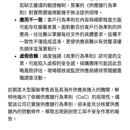
若缺乏嚴謹的驗證機制，簽署的《供應鏈行為準
則》對實際遵循規範幾乎無法提供保障。
應用不一致：
客戶行為準則在內容與細節程度方面
可能存在顯著差異。面對數百份客戶行為準則的供
應商，往往難以掌握每份文件的具體要求。這種不
一致性不僅造成混淆，更使供應商難以有效釐清優
先順序並落實執行。
虛假依賴：
過度強調《商業行為準則》認可度的企
業，可能陷入虛假的安全感。採購團隊可能因此忽
略風險評估、現場稽核或監控供應商績效等關鍵盡
職調查活動。
近期某大型服裝零售商及其海外供應商捲入的醜聞，鮮
明地揭示了依賴供應鏈行為準則（CoC）的局限性。儘
管該公司已實施供應鏈行為準則，卻未能充分核實供應
鏈內的勞動條件，導致出現剝削勞工與不安全作業的報
告。