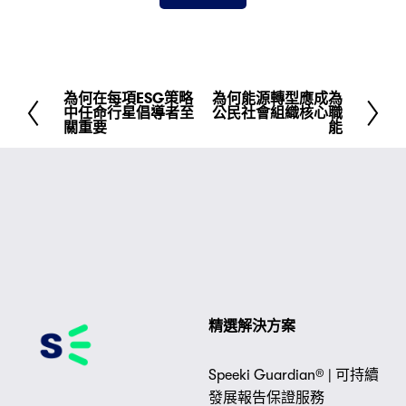
為何在每項ESG策略
為何能源轉型應成為
先
下
中任命行星倡導者至
公民社會組織核心職
前
一
關重要
能
頁
精選解決方案
Speeki Guardian® | 可持續
發展報告保證服務