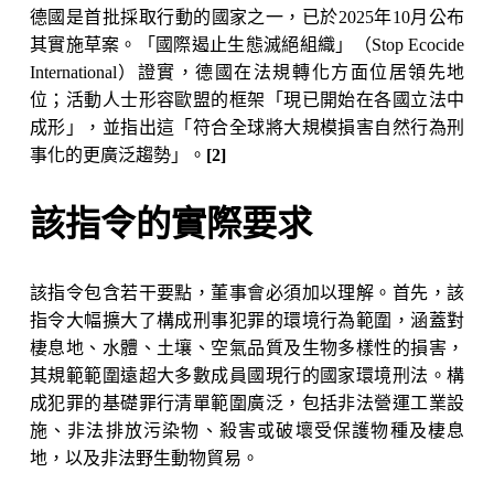
德國是首批採取行動的國家之一，已於2025年10月公布
其實施草案。「國際遏止生態滅絕組織」（Stop Ecocide 
International）證實，德國在法規轉化方面位居領先地
位；活動人士形容歐盟的框架「現已開始在各國立法中
成形」，並指出這「符合全球將大規模損害自然行為刑
事化的更廣泛趨勢」。
[2]
該指令的實際要求
該指令包含若干要點，董事會必須加以理解。首先，該
指令大幅擴大了構成刑事犯罪的環境行為範圍，涵蓋對
棲息地、水體、土壤、空氣品質及生物多樣性的損害，
其規範範圍遠超大多數成員國現行的國家環境刑法。構
成犯罪的基礎罪行清單範圍廣泛，包括非法營運工業設
施、非法排放污染物、殺害或破壞受保護物種及棲息
地，以及非法野生動物貿易。