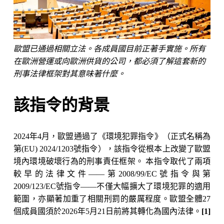
歐盟已通過相關立法。各成員國目前正著手實施。所有
在歐洲營運或向歐洲供貨的公司，都必須了解這套新的
刑事法律框架對其意味著什麼。
該指令的背景
2024年4月，歐盟通過了《環境犯罪指令》（正式名稱為
第(EU) 2024/1203號指令），該指令從根本上改變了歐盟
境內環境破壞行為的刑事責任框架。 本指令取代了兩項
較早的法律文件——第2008/99/EC號指令與第
2009/123/EC號指令——不僅大幅擴大了環境犯罪的適用
範圍，亦顯著加重了相關刑罰的嚴厲程度。歐盟全體27
個成員國須於2026年5月21日前將其轉化為國內法律。
[1]