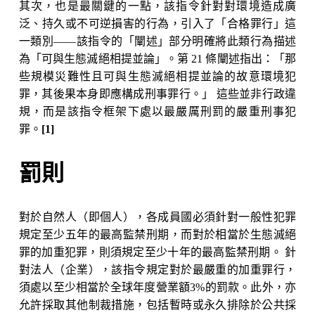
其次，也是最關鍵的一點，該指令針對對環境造成廣
泛、持久或不可逆損害的行為，引入了「合格罪行」這
一類別——該指令的「闡述」部分明確將此類行為描述
為「可與生態滅絕相提並論」。第 21 條闡述指出：「那
些規模災難性且可與生態滅絕相提並論的故意環境犯
罪，其後果本身即應構成刑事罪行。」 這些並非行政違
規，而是該指令框架下處以最嚴厲刑罰的嚴重刑事犯
罪。
[1]
罰則
對於自然人（即個人），各成員國必須針對一般性犯罪
規定至少五年的最高監禁刑期，而對於相當於生態滅絕
罪的加重犯罪，則須規定至少十年的最高監禁刑期。 針
對法人（企業），該指令規定對於最嚴重的加重罪行，
Nicole
須處以至少相當於全球年度營業額3%的罰款。此外，亦
AI Chief Engagement Officer
允許採取其他制裁措施，包括暫時或永久排除於公共採