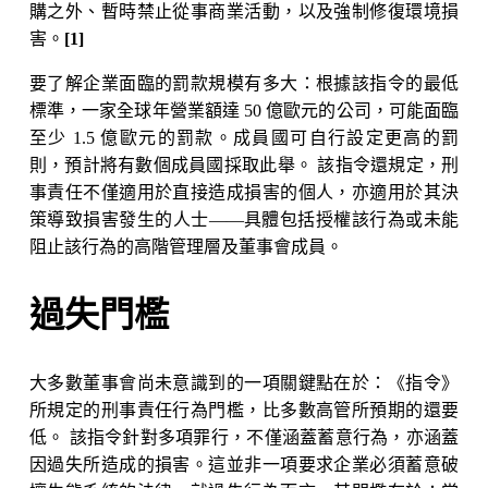
購之外、暫時禁止從事商業活動，以及強制修復環境損
Get a callback
害。
[1]
要了解企業面臨的罰款規模有多大：根據該指令的最低
標準，一家全球年營業額達 50 億歐元的公司，可能面臨
至少 1.5 億歐元的罰款。成員國可自行設定更高的罰
則，預計將有數個成員國採取此舉。 該指令還規定，刑
事責任不僅適用於直接造成損害的個人，亦適用於其決
策導致損害發生的人士——具體包括授權該行為或未能
阻止該行為的高階管理層及董事會成員。
過失門檻
大多數董事會尚未意識到的一項關鍵點在於：《指令》
所規定的刑事責任行為門檻，比多數高管所預期的還要
低。 該指令針對多項罪行，不僅涵蓋蓄意行為，亦涵蓋
因過失所造成的損害。這並非一項要求企業必須蓄意破