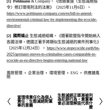
[1]  Pohlmann 
& Company，《透過實施〈生態滅絕指
令〉修訂環境刑法的法案》（2025年11月6日）。 
https://www.pohlmann-company.com/en/bill-to-amend-
environmental-criminal-law-by-implementing-the-ecocide-
directive/
[2]  國際遏止 
生態滅絕組織，《隨著歐盟指令開始納入
各國法律，德國正著手將類似生態滅絕的案件刑事化》
（2025年12月24日）。 
https://www.stopecocide.earth/bn-
2025/germany-moves-to-criminalise-cases-comparable-to-
ecocide-as-eu-directive-begins-entering-national-law
風險管理
企業治理
環境管理
ESG
供應鏈風
險
生態滅絕正逐漸被列
下
當環境責任化為個人
先
為犯罪行為，貴董事
責任：生態滅絕對董
一
會必須理解這代表什
前
事的意義
麼
頁