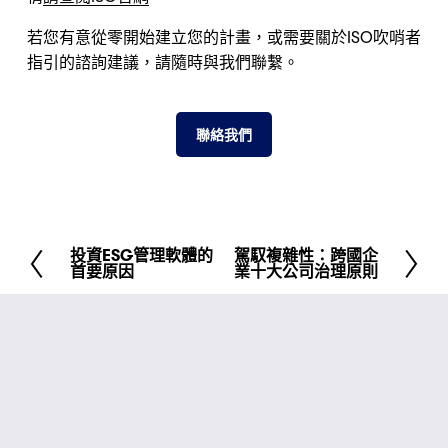
若您有意從零開始建立您的計畫，或需要關於ISO吹哨者
指引的諮詢建議，請隨時與我們聯繫。
聯絡我們
投資ESG管理軟體的
駕馭複雜性：跨國企
先
下
首要原因
業十大公司治理原則
前
一
頁