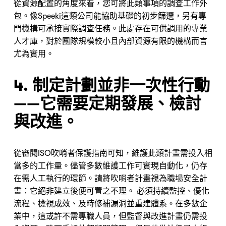
從資源配置的角度來看，您可將此類事項的調查工作外
包。像Speeki這類公司能協助基礎的初步篩選，另有專
門機構可承接實際調查任務。此處存在可供調用的專業
人才庫，對於團隊規模較小且內部資源有限的機構而言
尤為實用。
4. 制定計劃並非一次性行動
——它需要定期發展、檢討
與改進。
從審閱ISO吹哨者保護指南可知，維護此類計畫需投入相
當多的工作量。儘管多數維護工作可實現自動化，仍存
在需人工執行的環節。請將吹哨者計畫視為職場安全計
畫：它絕非建立後便可置之不理。 必須持續監控、優化
流程、檢視成效、及時修補漏洞並重建體系。在多數企
業中，這或許不需專職人員，但監督與改進計畫仍需投