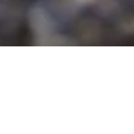
Nicole
AI Chief Engagement Officer
Get a callback