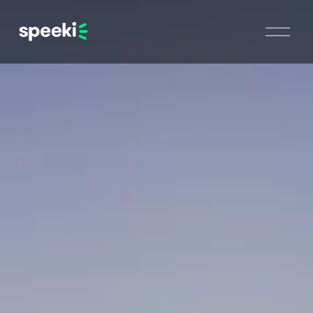
開
啟
選
單