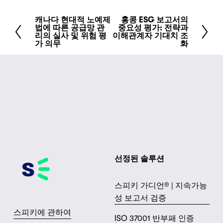
캐나다 현대적 노예제
홍콩 ESG 보고서의
이
다
법에 따른 공급망 관
중요성 평가: 전략과
전
음
리의 실사 및 위험 평
이해관계자 기대치 조
가 의무
화
선정된 솔루션
스피키 가디언® | 지속가능
성 보고서 검증
스피키에 관하여
ISO 37001 반부패 인증