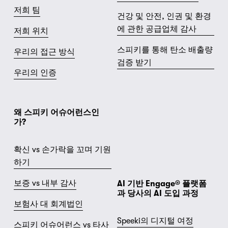
저희 팀
건강 및 안전, 인권 및 환경
에 관한 공급업체 감사
저희 위치
스피키를 통해 탄소 배출량
우리의 접근 방식
검증 받기
우리의 인증
왜 스피키 어슈어런스인
가?
확신 vs 손가락을 꼬며 기원
하기
보증 vs 내부 감사
AI 기반 Engage® 플랫폼
과 당사의 AI 도입 과정
보험사 대 회계법인
Speeki의 디지털 여정
스피키 어슈어런스 vs 타사